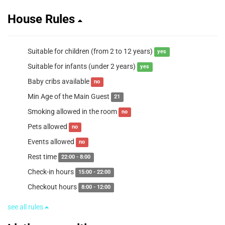
House Rules
Suitable for children (from 2 to 12 years)
yes
Suitable for infants (under 2 years)
yes
Baby cribs available
no
Min Age of the Main Guest
21
Smoking allowed in the room
no
Pets allowed
no
Events allowed
no
Rest time
22:00 - 8:00
Check-in hours
15:00 - 22:00
Checkout hours
8:00 - 12:00
see all rules