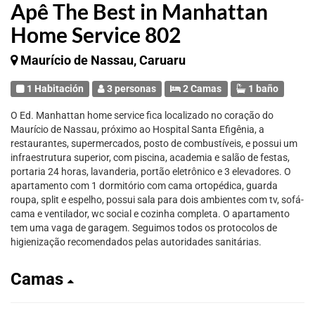
Apê The Best in Manhattan
Home Service 802
Maurício de Nassau, Caruaru
1 Habitación
3 personas
2 Camas
1 baño
O Ed. Manhattan home service fica localizado no coração do
Maurício de Nassau, próximo ao Hospital Santa Efigênia, a
restaurantes, supermercados, posto de combustíveis, e possui um
infraestrutura superior, com piscina, academia e salão de festas,
portaria 24 horas, lavanderia, portão eletrônico e 3 elevadores. O
apartamento com 1 dormitório com cama ortopédica, guarda
roupa, split e espelho, possui sala para dois ambientes com tv, sofá-
cama e ventilador, wc social e cozinha completa. O apartamento
tem uma vaga de garagem. Seguimos todos os protocolos de
higienização recomendados pelas autoridades sanitárias.
Camas