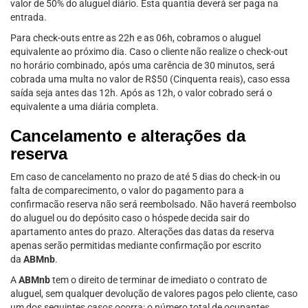
valor de 50% do aluguel diário. Esta quantia deverá ser paga na
entrada.
Para check-outs entre as 22h e as 06h, cobramos o aluguel
equivalente ao próximo dia. Caso o cliente não realize o check-out
no horário combinado, após uma carência de 30 minutos, será
cobrada uma multa no valor de R$50 (Cinquenta reais), caso essa
saída seja antes das 12h. Após as 12h, o valor cobrado será o
equivalente a uma diária completa.
Cancelamento e alterações da
reserva
Em caso de cancelamento no prazo de até 5 dias do check-in ou
falta de comparecimento, o valor do pagamento para a
confirmacão reserva não será reembolsado. Não haverá reembolso
do aluguel ou do depósito caso o hóspede decida sair do
apartamento antes do prazo. Alterações das datas da reserva
apenas serão permitidas mediante confirmação por escrito
da
ABMnb
.
A
ABMnb
tem o direito de terminar de imediato o contrato de
aluguel, sem qualquer devolução de valores pagos pelo cliente, caso
um dos seguintes casos ocorra: o número total de ocupantes