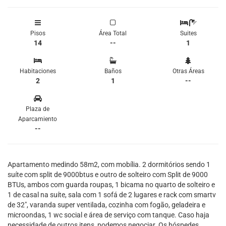
Pisos
Área Total
Suites
14
--
1
Habitaciones
Baños
Otras Áreas
2
1
--
Plaza de
Aparcamiento
--
Apartamento medindo 58m2, com mobília. 2 dormitórios sendo 1
suíte com split de 9000btus e outro de solteiro com Split de 9000
BTUs, ambos com guarda roupas, 1 bicama no quarto de solteiro e
1 de casal na suíte, sala com 1 sofá de 2 lugares e rack com smartv
de 32", varanda super ventilada, cozinha com fogão, geladeira e
microondas, 1 wc social e área de serviço com tanque. Caso haja
necessidade de outros itens, podemos negociar. Os hóspedes